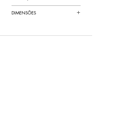
No estado original, perfeito estado.
DIMENSÕES
13 x 16 x 18cm
TERMOS E CONDIÇÕES DE USO
CNPJ:
42.275.401
/0001-02
© 2021, umquarto