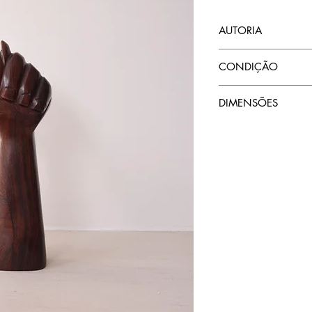
AUTORIA
autoria desconhecida
CONDIÇÃO
No estado original, 
DIMENSÕES
27,5cm de altura