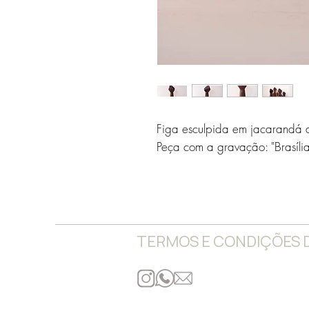
Figa esculpida em jacarandá 
Peça com a gravação: "Brasí
TERMOS E CONDIÇÕES 
CNPJ: 42.275.401/0001-02
© 2021, um