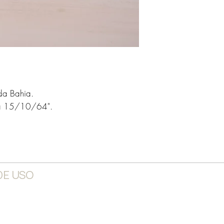
da Bahia.
lia 15/10/64".
DE USO
quarto