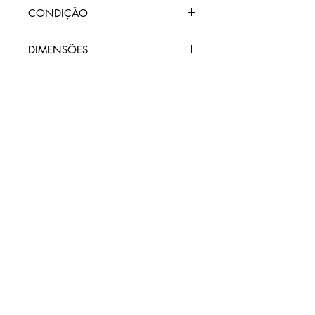
Seguso Cá D'oro, Brasil, c. 1980.
CONDIÇÃO
No estado original, perfeito estado.
DIMENSÕES
5 x 5 x10cm
TERMOS E CONDIÇÕES DE USO
CNPJ:
42.275.401
/0001-02
© 2021, umquarto