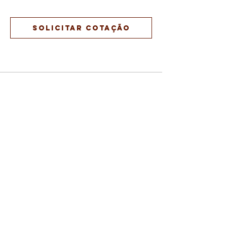
SOLICITAR COTAÇÃO
TERMOS E CONDIÇÕES DE USO
CNPJ:
42.275.401
/0001-02
© 2021, umquarto