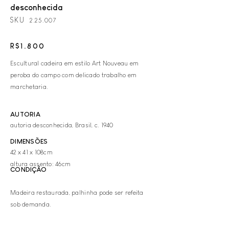
desconhecida
SKU
2.25.007
R$1.800
Escultural cadeira em estilo Art Nouveau em
peroba do campo com delicado trabalho em
marchetaria.
AUTORIA
autoria desconhecida, Brasil, c. 1940
DIMENSÕES
42 x 41 x 108cm
altura assento: 46cm
CONDIÇÃO
Madeira restaurada, palhinha pode ser refeita
sob demanda.